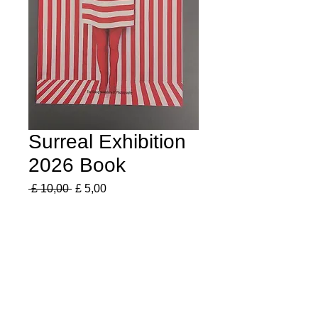
Surreal Exhibition
2026 Book
Preço
Preço
 £ 10,00 
£ 5,00
normal
promocional
Quantidade
*
Adicionar ao carrinho